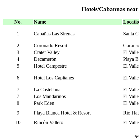
Hotels/Cabannas near 
No.
Name
Locati
1
Cabañas Las Sirenas
Santa C
2
Coronado Resort
Corona
3
Crater Valley
El Vall
4
Decamerón
Playa B
5
Hotel Campestre
El Vall
6
Hotel Los Capitanes
El Vall
7
La Castellana
El Vall
7
Los Mandarinos
El Vall
8
Park Eden
El Vall
9
Playa Blanca Hotel & Resort
Río Hat
10
Rincón Vallero
El Vall
Upd